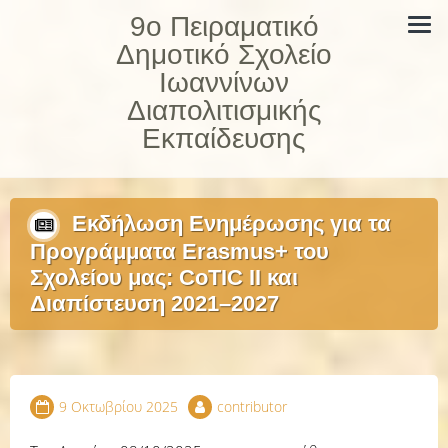
Skip
9ο Πειραματικό
to
Δημοτικό Σχολείο
content
Ιωαννίνων
Διαπολιτισμικής
Εκπαίδευσης
Εκδήλωση Ενημέρωσης για τα
Προγράμματα Erasmus+ του
Σχολείου μας: CoTIC II και
Διαπίστευση 2021–2027
9 Οκτωβρίου 2025
contributor