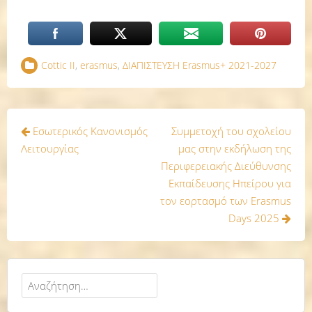
Cottic II
,
erasmus
,
ΔΙΑΠΙΣΤΕΥΣΗ Erasmus+ 2021-2027
Πλοήγηση
Εσωτερικός Κανονισμός
Συμμετοχή του σχολείου
άρθρων
Λειτουργίας
μας στην εκδήλωση της
Περιφερειακής Διεύθυνσης
Εκπαίδευσης Ηπείρου για
τον εορτασμό των Erasmus
Days 2025
Αναζήτηση
για: