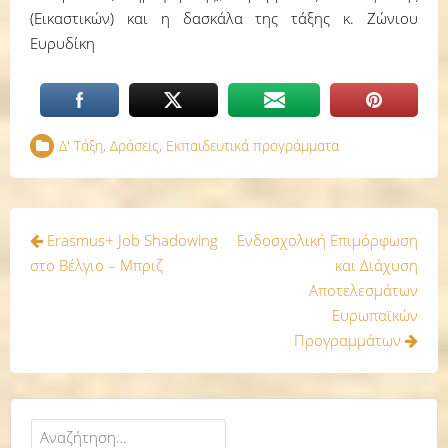
(Εικαστικών) και η δασκάλα της τάξης κ. Ζώνιου
Ευρυδίκη
Δ' Τάξη
,
Δράσεις
,
Εκπαιδευτικά προγράμματα
Πλοήγηση
Erasmus+ Job Shadowing
Ενδοσχολική Επιμόρφωση
άρθρων
στο Βέλγιο – Μπριζ
και Διάχυση
Αποτελεσμάτων
Ευρωπαϊκών
Προγραμμάτων
Αναζήτηση