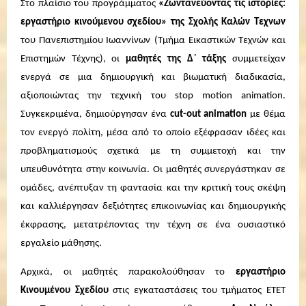
Στο πλαίσιο του προγράμματος
«Ζωντανεύοντας τις ιστορίες:
εργαστήριο κινούμενου σχεδίου»
της
Σχολή
ς
Καλών Τεχνων
τ
ου Πανεπιστημίου Ιωαννίνων
(Τμήμα
Ε
ικαστικών
Τ
εχνών και
Ε
πιστημών
Τ
έχνης)
, οι
μαθητές της Δ΄ τάξης
συμμετείχαν
ενεργά σε μια δημιουργική και βιωματική διαδικασία,
αξιοποιώντας την τεχνική του stop motion animation.
Συγκεκριμένα, δημιούργησαν ένα
cut-out animation
με θέμα
τον ενεργό πολίτη, μέσα από το οποίο εξέφρασαν ιδέες και
προβληματισμούς σχετικά με τη συμμετοχή και την
υπευθυνότητα στην κοινωνία. Οι μαθητές συνεργάστηκαν σε
ομάδες, ανέπτυξαν τη φαντασία και την κριτική τους σκέψη
και καλλιέργησαν δεξιότητες επικοινωνίας και δημιουργικής
έκφρασης, μετατρέποντας την τέχνη σε ένα ουσιαστικό
εργαλείο μάθησης.
Αρχικά, οι μαθητές παρακολούθησαν το
εργαστήριο
Κινουμένου Σχεδίου
στις εγκαταστάσεις του τμήματος ΕΤΕΤ