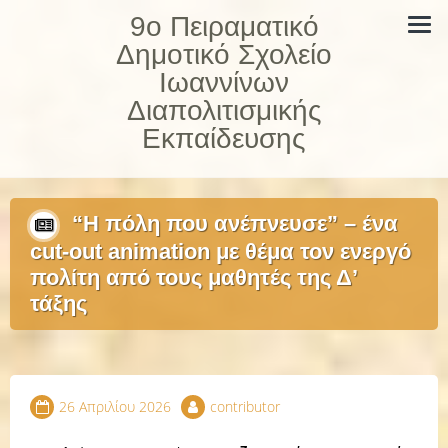
Skip
9ο Πειραματικό
to
Δημοτικό Σχολείο
content
Ιωαννίνων
Διαπολιτισμικής
Εκπαίδευσης
“Η πόλη που ανέπνευσε” – ένα
cut-out animation με θέμα τον ενεργό
πολίτη από τους μαθητές της Δ’
τάξης
26 Απριλίου 2026
contributor