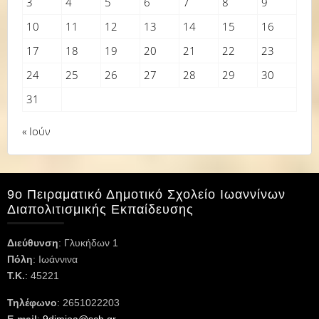
3
4
5
6
7
8
9
10
11
12
13
14
15
16
17
18
19
20
21
22
23
24
25
26
27
28
29
30
31
« Ιούν
9ο Πειραματικό Δημοτικό Σχολείο Ιωαννίνων
Διαπολιτισμικής Εκπαίδευσης
Διεύθυνση
: Γλυκήδων 1
Πόλη
: Ιωάννινα
Τ.Κ.
: 45221
Τηλέφωνο
: 2651022203