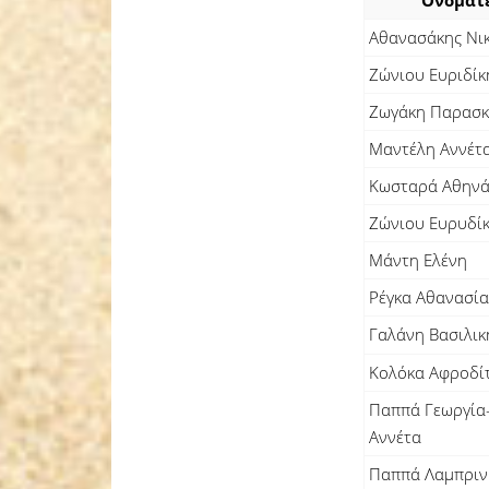
Ονοματ
Αθανασάκης Νι
Ζώνιου Ευριδίκ
Ζωγάκη Παρασκ
Μαντέλη Αννέτ
Κωσταρά Αθην
Ζώνιου Ευρυδί
Μάντη Ελένη
Ρέγκα Αθανασία
Γαλάνη Βασιλικ
Κολόκα Αφροδί
Παππά Γεωργία
Αννέτα
Παππά Λαμπριν