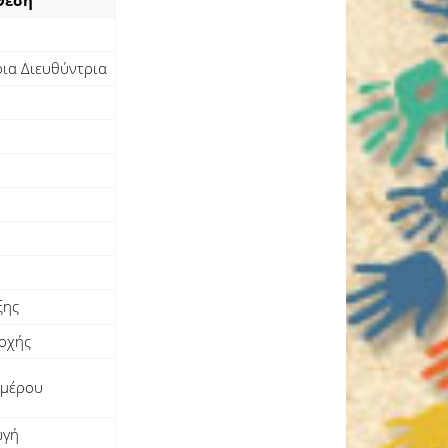
Θέση
ια Διευθύντρια
ξης
οχής
ημέρου
ωγή