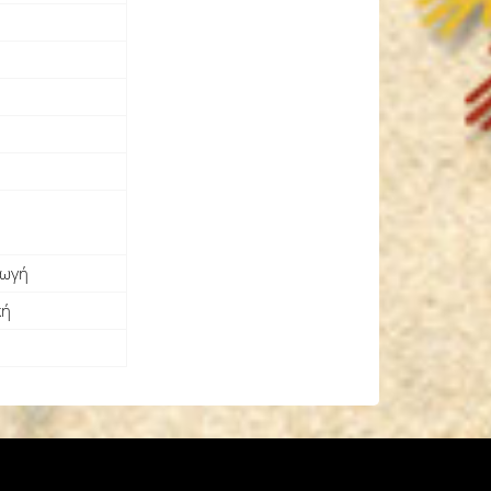
γωγή
κή