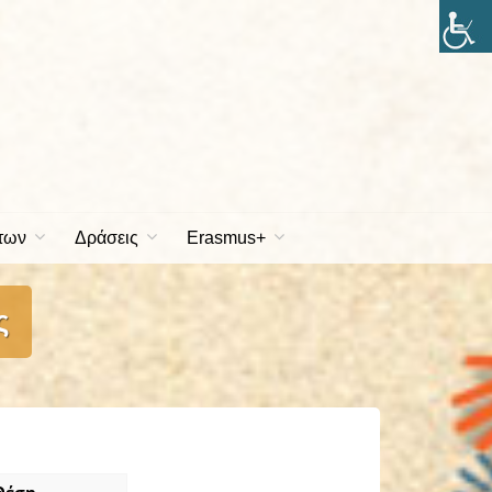
των
Δράσεις
Erasmus+
ς