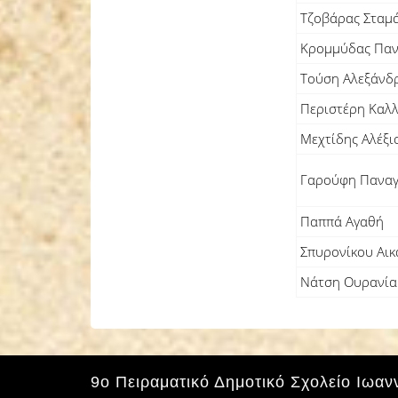
Τζοβάρας Σταμά
Κρομμύδας Παν
Τούση Αλεξάνδ
Περιστέρη Καλ
Μεχτίδης Αλέξι
Γαρούφη Παναγ
Παππά Αγαθή
Σπυρονίκου Αικ
Νάτση Ουρανία
9ο Πειραματικό Δημοτικό Σχολείο Ιωαν