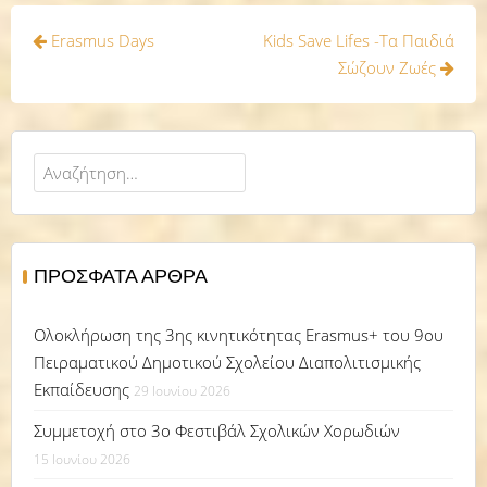
Πλοήγηση
Erasmus Days
Kids Save Lifes -Τα Παιδιά
άρθρων
Σώζουν Ζωές
Αναζήτηση
για:
ΠΡΌΣΦΑΤΑ ΆΡΘΡΑ
Ολοκλήρωση της 3ης κινητικότητας Erasmus+ του 9ου
Πειραματικού Δημοτικού Σχολείου Διαπολιτισμικής
Εκπαίδευσης
29 Ιουνίου 2026
Συμμετοχή στο 3ο Φεστιβάλ Σχολικών Χορωδιών
15 Ιουνίου 2026