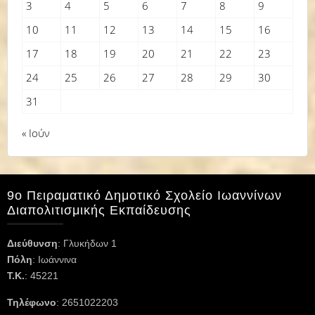
3
4
5
6
7
8
9
10
11
12
13
14
15
16
17
18
19
20
21
22
23
24
25
26
27
28
29
30
31
« Ιούν
9ο Πειραματικό Δημοτικό Σχολείο Ιωαννίνων
Διαπολιτισμικής Εκπαίδευσης
Διεύθυνση
: Γλυκήδων 1
Πόλη
: Ιωάννινα
Τ.Κ.
: 45221
Τηλέφωνο
: 2651022203