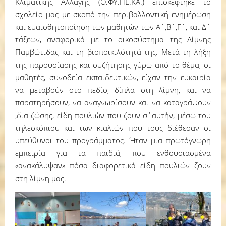
Κλιματικής Αλλαγής (Ο.ΦΥ.ΠΕ.ΚΑ.) επισκέφτηκε το
σχολείο μας με σκοπό την περιβαλλοντική ενημέρωση
και ευαισθητοποίηση των μαθητών των Α΄,Β΄,Γ΄, και Δ΄
τάξεων, αναφορικά με το οικοσύστημα της Λίμνης
Παμβώτιδας και τη βιοποικιλότητά της. Μετά τη λήξη
της παρουσίασης και συζήτησης γύρω από το θέμα, οι
μαθητές, συνοδεία εκπαιδευτικών, είχαν την ευκαιρία
να μεταβούν στο πεδίο, δίπλα στη λίμνη, και να
παρατηρήσουν, να αναγνωρίσουν και να καταγράψουν
,δια ζώσης, είδη πουλιών που ζουν σ΄αυτήν, μέσω του
τηλεσκόπιου και των κιαλιών που τους διέθεσαν οι
υπεύθυνοι του προγράμματος. Ήταν μια πρωτόγνωρη
εμπειρία για τα παιδιά, που ενθουσιασμένα
«ανακάλυψαν» πόσα διαφορετικά είδη πουλιών ζουν
στη λίμνη μας.