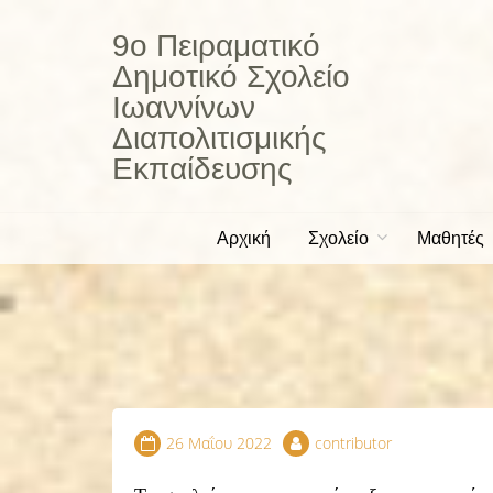
Skip
to
9ο Πειραματικό
content
Δημοτικό Σχολείο
Ιωαννίνων
Διαπολιτισμικής
Εκπαίδευσης
Αρχική
Σχολείο
Μαθητές
26 Μαΐου 2022
contributor