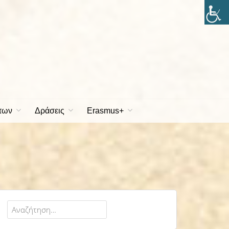
των
Δράσεις
Erasmus+
Αναζήτηση
για: