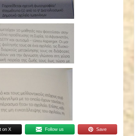
t on X
Follow us
Save