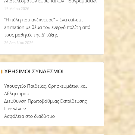
Αποτελεσμάτων Ευρωπαϊκών Προγραμμάτων
15 Μαΐου 2026
“Η πόλη που ανέπνευσε” – ένα cut-out
animation με θέμα τον ενεργό πολίτη από
τους μαθητές της Δ’ τάξης
26 Απριλίου 2026
ΧΡΉΣΙΜΟΙ ΣΎΝΔΕΣΜΟΙ
Υπουργείο Παιδείας, Θρησκευμάτων.και
Αθλητισμού
Διεύθυνση Πρωτοβάθμιας Εκπαίδευσης
Ιωαννίνων
Ασφάλεια στο διαδίκτυο