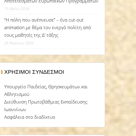
Αποτελεσμάτων Ευρωπαϊκών Προγραμμάτων
15 Μαΐου 2026
“Η πόλη που ανέπνευσε” – ένα cut-out
animation με θέμα τον ενεργό πολίτη από
τους μαθητές της Δ’ τάξης
26 Απριλίου 2026
ΧΡΉΣΙΜΟΙ ΣΎΝΔΕΣΜΟΙ
Υπουργείο Παιδείας, Θρησκευμάτων.και
Αθλητισμού
Διεύθυνση Πρωτοβάθμιας Εκπαίδευσης
Ιωαννίνων
Ασφάλεια στο διαδίκτυο