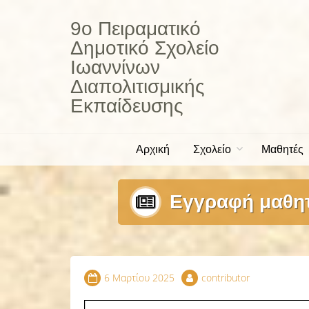
Skip
to
9ο Πειραματικό
content
Δημοτικό Σχολείο
Ιωαννίνων
Διαπολιτισμικής
Εκπαίδευσης
Αρχική
Σχολείο
Μαθητές
Εγγραφή μαθητ
6 Μαρτίου 2025
contributor